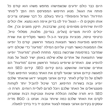
היום כבר כולם יודעים שכשמישהו מחפש משהו הוא קודם כל
פותח את הגוגל. מנוע החיפוש המפורסם הזה הפך ל"פותר
החידות" הגדול והפופולרי ביותר בעולם. כל דבר שאנחנו צריכים
אותו וזקוקים לו – הגוגל יגיד לנו בדיוק איפה הוא נמצא. אלו יכולים
להיות שירותים מסוימים (גינון, שרברבות, תיקון מזגנים וכו'), אלו
יכולים להיות מוצרים (נעלים, בגדים), מלונות, מסלולי טיול,
כרטיסי טיסה, מכוניות ובקיצור ה-כ-ל! כאשר מקלידים את שורת
החיפוש מופיעות כעשר תוצאות בעמוד הראשון. קודם כל יופיעו
אלו הממונות כאשר תצויין עליהם המילה "מודעה" כדי שכולם ידעו
שמדובר בפרסומת שנרכשה בכסף. מתחת לאותן "מודעות" יופיעו
שאר התוצאות של אתרים שלא שילמו באופן ישיר לגוגל על מנת
להופיע שם. האתרים שיופיעו בעמוד הראשון ואינם "מודעות" הם
אתרים שכנראה שהושקע בהם קידום SEO. קידום SEO הוא
למעשה קידום אורגני שנועד לקדם את האתר במנועי החיפוש מבלי
לשלם על כל קליק לאתר. קידום אורגני מקצועי ידאג שהאתר שלכם
יופיע גבוה בשורות החיפוש, דבר שיכול להוביל יותר לקוחות
פוטנציאלים אל האתר שלכם ויוכל לגרום לעליית רווחים. תורת ה-
SEO היא תורה שלמה הכוללת שיטות וטכניקות רבות שמטרתן
לקדם את האתר שלכם כמה שיותר גבוה. אנחנו ב- BGO מדיה
עוסקים בקידום אורגני ונשמח לצעוד אתכם יד ביד בדרך למעלה.