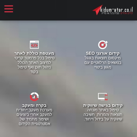
קידום אורגני SEO
מעטפת כוללת לאתר
מיקסום תוצאות בגוגל
טיפול בכל פרמטר קריטי
בנושאים הרלווטיים עם
למיצוב האתר הכולל
מגוון ביטויי
ניהול תוכן ואף טיפול
בקוד
קידום בגישה שיווקית
בקרה ומעקב
טיפול באתר מונחה
מערכת מעקב ייחודית
תוצאות והמרות. חשיבה
למעקב אחרי ביצועים
שיווקית על בידול וייחוד.
ושיפור מתמיד של
אסטרטגיית הקידום