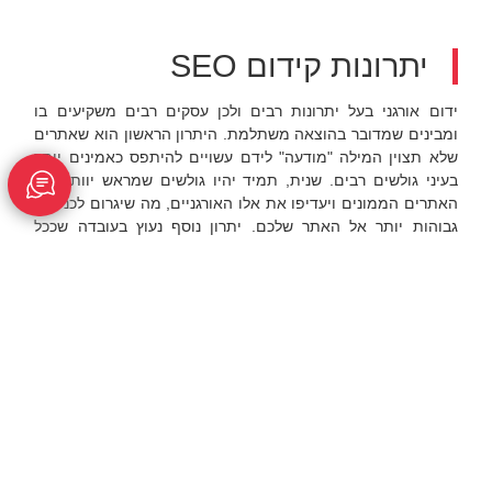
יתרונות קידום SEO
ידום אורגני בעל יתרונות רבים ולכן עסקים רבים משקיעים בו
ומבינים שמדובר בהוצאה משתלמת. היתרון הראשון הוא שאתרים
שלא תצוין המילה "מודעה" לידם עשויים להיתפס כאמינים יותר
בעיני גולשים רבים. שנית, תמיד יהיו גולשים שמראש יוותרו על
האתרים הממונים ויעדיפו את אלו האורגניים, מה שיגרום לכניסות
גבוהות יותר אל האתר שלכם. יתרון נוסף נעוץ בעובדה שככל
שהאתר שלכם יופיע גבוה יותר במנוע החיפוש, כך ישנם סיכויים
גדולים יותר שהוא יגיע לאנשים רבים יותר. אם מדובר במוצר או
בשירות שאתם מספקים זה בהחלט יכול להיות מתורגם לעליית
רווחים. כמו כן חשוב לציין שרוב האנשים מגיעים אל אתרים ישירות
ממנוע החיפוש ולא מקלידים את כתובת האתר. לפיכך עליכם
להיות נוכחים במנוע החיפוש אחרת אתם עלולים לאבד לקוחות
וגולשים רבים. קידום אורגני הוא הדרך היעילה והטובה ביותר כדי
להראות נוכחות במנועי החיפוש.