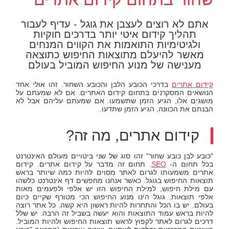
אתם לא רוצים לעצבן את גוגל - עדיף לעבור
תהליך קידום איטי יותר בדרכים חוקיות
ולגיטימיות התואמות את הקווים המנחים
מאשר להיעלם מתוצאות החיפוש כתוצאה
מענישה של מנוע החיפוש המוביל בעולם
קידום אתרים
בדרכי הכובע הלבן והכובע השחור. זהו אולי אחד
הנושאים המסקרנים בתחום קידום האתרים. אם לא שמעתם על
מושגים אלו, הגיע הזמן שתשמעו. אם שמעתם עליהם אבל לא
הבנתם את הכוונה, הגיע הזמן שתדעו.
קידום אתרים, מה זה?
"כובע לבן כובע שחור" זהו סוג של שני ביטויים מעולם האינטרנט
בכל תחום ה-
SEO
. תחום זה מדבר על קידום אתרים. קידום
אתרים משמעותו לגרום לאתר מסוים להיות כמה שיותר בראש
תוצאות החיפוש בגוגל. כאשר אנחנו מחפשים דף אינטרנט כלשהו
עם מילת חיפוש, למילת החיפוש הזו יש אלפי ולפעמים מאות
אלפי תוצאות. גוגל הינו מנוע החיפוש הכי מטורף שקיים כיום
בעולם. יש בו הכל והתחרות להיות ראשון היא קשה. כל אתר רוצה
להיות בראש עמוד התוצאות והוא יעשה בשביל זה הרבה. יש שלל
דרכים לגרום לאתר לקפוץ לראש תוצאות החיפוש ולהיות המוביל.