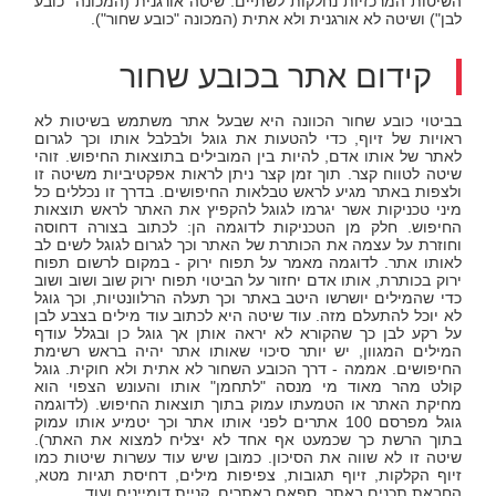
השיטות המרכזיות נחלקות לשתיים. שיטה אורגנית (המכונה "כובע
לבן") ושיטה לא אורגנית ולא אתית (המכונה "כובע שחור").
קידום אתר בכובע שחור
בביטוי כובע שחור הכוונה היא שבעל אתר משתמש בשיטות לא
ראויות של זיוף, כדי להטעות את גוגל ולבלבל אותו וכך לגרום
לאתר של אותו אדם, להיות בין המובילים בתוצאות החיפוש. זוהי
שיטה לטווח קצר. תוך זמן קצר ניתן לראות אפקטיביות משיטה זו
ולצפות באתר מגיע לראש טבלאות החיפושים. בדרך זו נכללים כל
מיני טכניקות אשר יגרמו לגוגל להקפיץ את האתר לראש תוצאות
החיפוש. חלק מן הטכניקות לדוגמה הן: לכתוב בצורה דחוסה
וחוזרת על עצמה את הכותרת של האתר וכך לגרום לגוגל לשים לב
לאותו אתר. לדוגמה מאמר על תפוח ירוק - במקום לרשום תפוח
ירוק בכותרת, אותו אדם יחזור על הביטוי תפוח ירוק שוב ושוב ושוב
כדי שהמילים יושרשו היטב באתר וכך תעלה הרלוונטיות, וכך גוגל
לא יוכל להתעלם מזה. עוד שיטה היא לכתוב עוד מילים בצבע לבן
על רקע לבן כך שהקורא לא יראה אותן אך גוגל כן ובגלל עודף
המילים המגוון, יש יותר סיכוי שאותו אתר יהיה בראש רשימת
החיפושים. אממה - דרך הכובע השחור לא אתית ולא חוקית. גוגל
קולט מהר מאוד מי מנסה "לתחמן" אותו והעונש הצפוי הוא
מחיקת האתר או הטמעתו עמוק בתוך תוצאות החיפוש. (לדוגמה
גוגל מפרסם 100 אתרים לפני אותו אתר וכך יטמיע אותו עמוק
בתוך הרשת כך שכמעט אף אחד לא יצליח למצוא את האתר).
שיטה זו לא שווה את הסיכון. כמובן שיש עוד עשרות שיטות כמו
זיוף הקלקות, זיוף תגובות, צפיפות מילים, דחיסת תגיות מטא,
החבאת תכנים באתר, ספאם באתרים, קניית דומיינים ועוד.