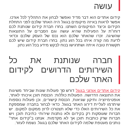
עושה
קידום אתרים הוא דבר מדיד ואפשר לבחון את התהליך לכל אורכו.
אפשר לראות באיזה מיקומים בגוגל היה האתר שלכם לפני התחלת
הקידום וכיצד המיקומים השתנו. בחרו חברת קידום שנותנת לכם
דוחו"ת על הפעילות שהיא עושה וגם הסברים על התוצאות
שהשיגה. זכרו שהאתר שלכם הוא נכס של העסק שלכם וכדאי
לדעת מה קורה איתו בכל רגע נתון. בחרו חברת קידום שיש לכם
תקשורת טובה איתה ושתרגישו בנוח לבקש מידע בכל רגע נתון.
חברה שנותנת את כל
השירותים הדרושים לקידום
האתר שלכם
קידום אתרים אורגני בגוגל
דורש סך פעולות שונות שביחד משיגות
את התוצאה הדרושה. הפעולות כוללות: הכנסת תוכן איכותי לאתר,
אופטימיזציה ותיקון שגיאות, הכנסת קישורים, וכן פעולות נוספות
שיתרמו לעליית דירוג האתר בגוגל. כדאי לבחור בחברה שמספקת
את כל השירותים האלו כדי שלא תצטרכו לרוץ ממקום למקום. יש
חברות שעוסקות רק בקידום ולא נותנות שירותי כתיבת תוכן ויש
חברות שרק כותבות תוכן אך לא מקדמות. אנחנו ב"קידום אתר"
נותנים מעטפת שלמה לקידום האתר שלכם בגוגל. נשמח לעזור.