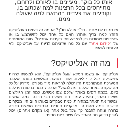
אותו כל בוקר, מעיינים בו לאורכו ולרוחבו,
מתייחסים בכל הרצינות למה שכתוב בו,
וקובעים את צעדינו בהתאם למה שעולה
ממנו.
אז תגידו לנו אתם - תנ"ך או לא תנ"ך? אז מה זה בעצם האנליטיקס
הזה? למה צריך אותו? האם כל אחד יכול להשתמש בו או
שהזכויות שמורות רק למי שעוסק בקידום אתרים? צוות המומחים
של "
קידום אתר
" עם כל מה שרציתם לדעת על אנליטיקס ולא
העזתם לשאול.
מה זה אנליטיקס?
אנליטיקס, או בשמו המלא "גוגל אנליטיקס", הוא למעשה שירות
שמעניקה גוגל כדי לעקוב אחרי תנועת הגולשים באתר שלכם.
המערכת המתוחכמת הזו יכולה להראות מיד מפורט ומדויק על כל
מה שקורה באתר שלכם. מה למשל? אז ככה: כמה כניסות היו לכם
ביום, בכמה דפים באתר שלכם צפו אנשים, כמה זמן הגולשים
נשארו באתר, באיזה עמוד הם נשארו הכי הרבה, כמה אנשים
"נטשו" את האתר במהירות, כמה מבקרים באותו היום היו מבקרים
חדשים וכמה מהם היו מבקרים חוזרים. הנתונים מוצגים בצורה
ברורה ונוחה להבנה כך שכל בעל אתר (או מקדם אתרים) יכול
להבין בדיוק מה האתר שלו עשה ביום מסוים.