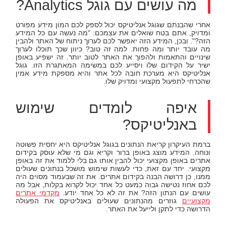
מה עושים עם גוגל Analytics?
אחרי שהבנתם שגוגל אנליטיקס יכול לספק לכם המון מידע מפורט
ומדויק, אתם בטח שואלים את עצמכם: "מה נעשה עם כל המידע
הזה?". ובכן, המידע הזה יאפשר לכם לערוך ניתוח של האתר ולהבין
מה עובד יותר ומה פחות. למה זה טוב? כיוון שכך תוכלו לערוך
שינויים והתאמות ולהפוך את האתר לטוב יותר. זה ישפיע באופן
ישיר על הקידום שלו ויסייע לכם במשימה המאתגרת הזו. גוגל
אנליטיקס היא מערכת חובה לכל אתר והיא מספקת מידע אמין
שהכרחי לתפעול מקצועי ומדויק שלו.
איפה לומדים שימוש
באנליטיקס?
ברמת העיקרון קריאת הנתונים בגוגל אנליטיקס היא יחסית פשוטה
ונוחה. המידע מוצג באופן ברור וקריא וגם מי שלא עוסק בקידום
אתרים באופן מקצועי יכול להבין אותו גם בלי ללמוד את זה באופן
מקצועי. יחד עם זאת, כדי לעשות שימוש מושכל בנתונים שעולים
ממנו, כן דרושה הבנה בקידום אתרים. את זה שבעמוד מסוים היה
לכם אחוז נטישה גבוה כמעט כל אחד יכול לקרוא בקלות, אבל מה
עושים עם הנתון הזה? את זה לא כל אחד יודע.
מקדמי אתרים
מקצועיים
גוזרים מהנתונים שעולים באנליטיקס את הפעולה
הדרושה כדי לתקן ולייעל את האתר.