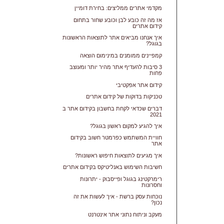
מקדמי אתרים ממליצים: בחירת דומיין
אז מה זה כובע לבן וכובע שחור בתחום
קידום אתרים
איך אנחנו מביאים אתר לתוצאות הראשונות
בגוגל?
קמפיינים ממומנים במינימום הוצאה
3 סיבות להעדיף אתר מהיר יותר ומעוצב
פחות
קידום אתר אפקטיבי
טכניקות בדוקות של קידום אתרים
דברים שכדאי לקחת בחשבון בקידום אתר ב
2021
איך להגיע למקום ראשון בגוגל?
חוויית המשתמש כפרמטר חשוב בקידום
אתר
איך מגיעים לתוצאות חיפוש ראשונות?
חשיבות השימוש באנליטיקס בקידום אתרים
רימרקטינג בגוגל ופייסבוק - יתרונות
וחסרונות
נוכחות עסק ברשת - איך לעשות את זה
נכון?
מעקב וניתוח נתוני אתר אינטרנט